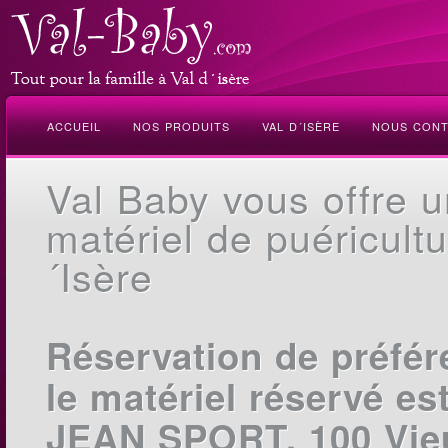
ACCUEIL
NOS PRODUITS
VAL D´ISÈRE
NOUS CONT
Val Baby vous offre 
matériel de puéricultu
´Isère
Réservation de préfér
le matériel réservé e
JEAN SPORT, 100 Vieu