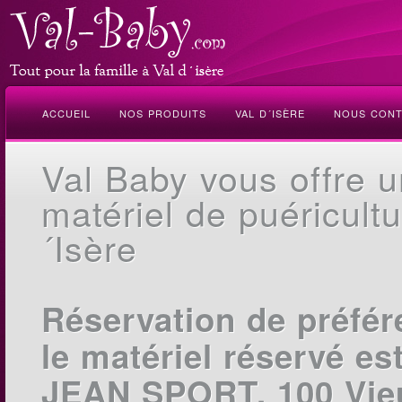
ACCUEIL
NOS PRODUITS
VAL D´ISÈRE
NOUS CONT
Val Baby vous offre 
matériel de puéricultu
´Isère
Réservation de préfér
le matériel réservé e
JEAN SPORT, 100 Vieu